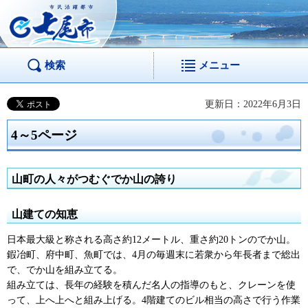
市民活躍都市 七尾
市
検索
メニュー
更新日：2022年6月3日
4～5ページ
山町の人々がつむぐでか山の誇り
山建ての知恵
日本最大級と称される高さ約12メートル、重さ約20トンのでか山。
鍜冶町、府中町、魚町では、4月の毎週末に若衆から年長者まで総出
で、でか山を組み立てる。
組み立ては、長年の経験を積んだ名人の指導のもと、クレーンを使
って、上へ上へと組み上げる。4階建てのビル相当の高さで行う作業