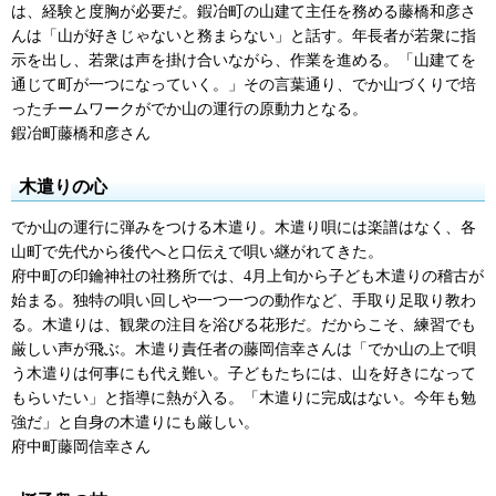
は、経験と度胸が必要だ。鍜冶町の山建て主任を務める藤橋和彦さ
んは「山が好きじゃないと務まらない」と話す。年長者が若衆に指
示を出し、若衆は声を掛け合いながら、作業を進める。「山建てを
通じて町が一つになっていく。」その言葉通り、でか山づくりで培
ったチームワークがでか山の運行の原動力となる。
鍜冶町藤橋和彦さん
木遣りの心
でか山の運行に弾みをつける木遣り。木遣り唄には楽譜はなく、各
山町で先代から後代へと口伝えで唄い継がれてきた。
府中町の印鑰神社の社務所では、4月上旬から子ども木遣りの稽古が
始まる。独特の唄い回しや一つ一つの動作など、手取り足取り教わ
る。木遣りは、観衆の注目を浴びる花形だ。だからこそ、練習でも
厳しい声が飛ぶ。木遣り責任者の藤岡信幸さんは「でか山の上で唄
う木遣りは何事にも代え難い。子どもたちには、山を好きになって
もらいたい」と指導に熱が入る。「木遣りに完成はない。今年も勉
強だ」と自身の木遣りにも厳しい。
府中町藤岡信幸さん