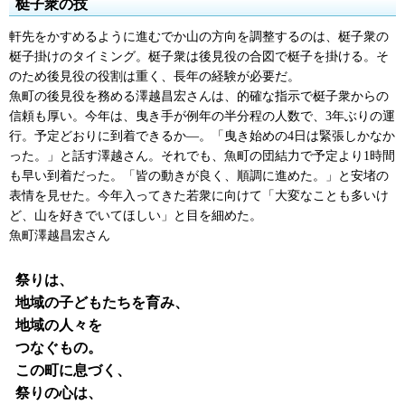
梃子衆の技
軒先をかすめるように進むでか山の方向を調整するのは、梃子衆の
梃子掛けのタイミング。梃子衆は後見役の合図で梃子を掛ける。そ
のため後見役の役割は重く、長年の経験が必要だ。
魚町の後見役を務める澤越昌宏さんは、的確な指示で梃子衆からの
信頼も厚い。今年は、曳き手が例年の半分程の人数で、3年ぶりの運
行。予定どおりに到着できるか―。「曳き始めの4日は緊張しかなか
った。」と話す澤越さん。それでも、魚町の団結力で予定より1時間
も早い到着だった。「皆の動きが良く、順調に進めた。」と安堵の
表情を見せた。今年入ってきた若衆に向けて「大変なことも多いけ
ど、山を好きでいてほしい」と目を細めた。
魚町澤越昌宏さん
祭りは、
地域の子どもたちを育み、
地域の人々を
つなぐもの。
この町に息づく、
祭りの心は、