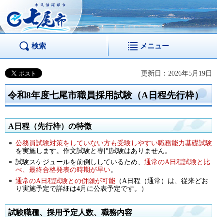
市民活躍都市 七尾
市
検索
メニュー
更新日：2026年5月19日
令和8年度七尾市職員採用試験（A日程先行枠）
A日程（先行枠）の特徴
公務員試験対策をしていない方も受験しやすい職務能力基礎試験
を実施します。作文試験と専門試験はありません。
試験スケジュールを前倒ししているため、
通常のA日程試験と比
べ、最終合格発表の時期が早い
。
通常のA日程試験との併願が可能
（A日程（通常）は、従来どお
り実施予定で詳細は4月に公表予定です。）
試験職種、採用予定人数、職務内容