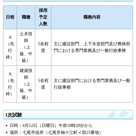
採用
日程
職種
予定
職務内容
人数
土木技
A
師
（先
5名程
主に建設部門、上下水道部門及び農林部
（上
行
度
門における専門業務及び一般行政事務
級、中
枠）
級）
建築技
A
師
（先
5名程
主に建設部門における専門業務及び一般
（上
行
度
行政事務
級、中
枠）
級）
1次試験
日時：4月12日（日曜日）午前10時20分から
場所：七尾市役所（七尾市袖ケ江町イ部25番地）